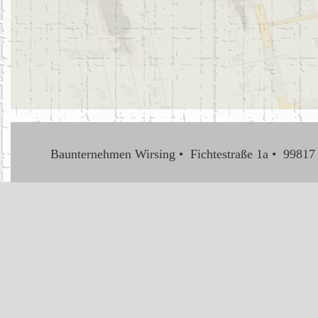
Baunternehmen Wirsing • Fichtestraße 1a • 99817